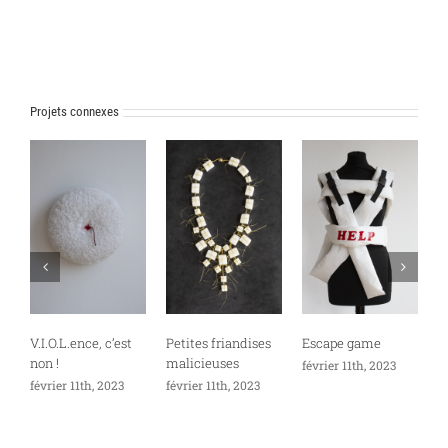
Projets connexes
M
f
V.I.O.L.ence, c’est
Petites friandises
Escape game
non !
malicieuses
février 11th, 2023
février 11th, 2023
février 11th, 2023